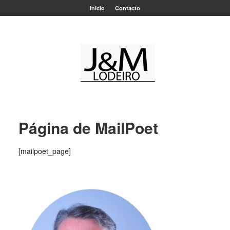
Inicio
Contacto
Página de MailPoet
[mailpoet_page]