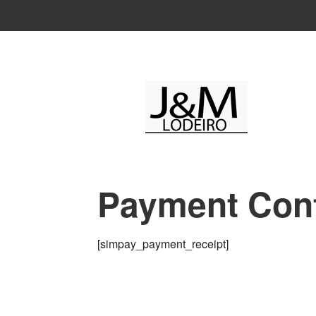
Payment Conf
[simpay_payment_receipt]